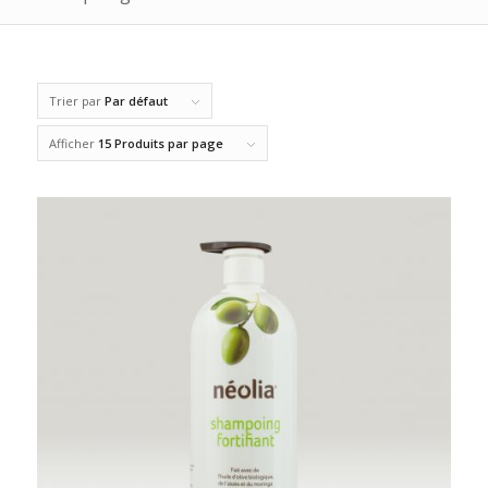
Trier par
Par défaut
Afficher
15 Produits par page